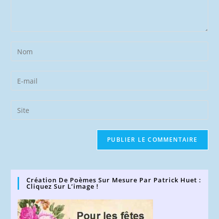
Enter
your
name
Enter
or
your
username
email
Saisir
to
address
l’URL
comment
to
de
comment
votre
site
(facultatif)
Création De Poèmes Sur Mesure Par Patrick Huet :
Cliquez Sur L’image !