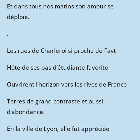
E
t dans tous nos matins son amour se
déploie.
.
L
es rues de Charleroi si proche de Faÿt
H
ôte de ses pas d’étudiante favorite
O
uvrirent l’horizon vers les rives de France
T
erres de grand contraste et aussi
d’abondance.
E
n la ville de Lyon, elle fut appréciée