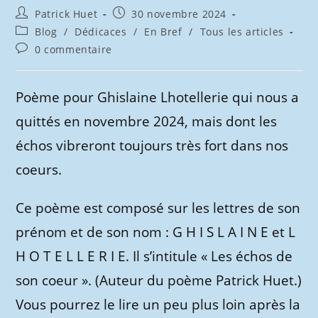
Auteur/autrice
Publication
Patrick Huet
30 novembre 2024
de
publiée :
Post
Blog
/
Dédicaces
/
En Bref
/
Tous les articles
la
category:
Commentaires
0 commentaire
publication :
de
la
publication :
Poème pour Ghislaine Lhotellerie qui nous a
quittés en novembre 2024, mais dont les
échos vibreront toujours très fort dans nos
coeurs.
Ce poème est composé sur les lettres de son
prénom et de son nom : G H I S L A I N E et L
H O T E L L E R I E. Il s’intitule « Les échos de
son coeur ». (Auteur du poème Patrick Huet.)
Vous pourrez le lire un peu plus loin après la