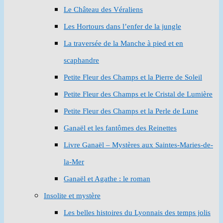
Le Château des Véraliens
Les Hortours dans l’enfer de la jungle
La traversée de la Manche à pied et en
scaphandre
Petite Fleur des Champs et la Pierre de Soleil
Petite Fleur des Champs et le Cristal de Lumière
Petite Fleur des Champs et la Perle de Lune
Ganaël et les fantômes des Reinettes
Livre Ganaël – Mystères aux Saintes-Maries-de-
la-Mer
Ganaël et Agathe : le roman
Insolite et mystère
Les belles histoires du Lyonnais des temps jolis