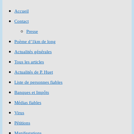
to
Accueil
close
Contact
the
Presse
search
Poème d’1km de long
panel.
Actualités générales
Tous les articles
Actualités de P. Huet
Liste de personnes fiables
Banques et Impôts
Médias fiables
Virus
Pétitions
Manifestations