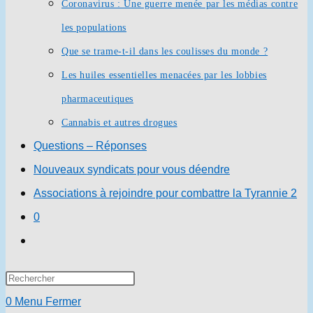
Coronavirus : Une guerre menée par les médias contre
les populations
Que se trame-t-il dans les coulisses du monde ?
Les huiles essentielles menacées par les lobbies
pharmaceutiques
Cannabis et autres drogues
Questions – Réponses
Nouveaux syndicats pour vous déendre
Associations à rejoindre pour combattre la Tyrannie 2
0
Toggle
website
Press
search
Escape
0
Menu
Fermer