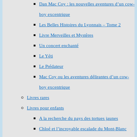
Dan Mac Coy : les nouvelles aventures d’un cow-
boy excentrique
Les Belles Histoires du Lyonnais – Tome 2
Livre Merveilles et Mystères
Un concert enchanté
Le Yéti
Le Prédateur
Mac Coy ou les aventures délirantes d’un cow-
boy excentrique
Livres rares
Livres pour enfants
A la recherche du pays des tortues jaunes
Chloé et l’incroyable escalade du Mont-Blanc