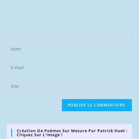
Enter
your
name
Enter
or
your
username
email
Saisir
to
address
l’URL
comment
to
de
comment
votre
site
(facultatif)
Création De Poèmes Sur Mesure Par Patrick Huet :
Cliquez Sur L’image !