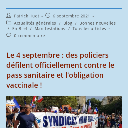
Auteur/autrice
Publication
Patrick Huet
6 septembre 2021
de
publiée :
Post
Actualités générales
/
Blog
/
Bonnes nouvelles
la
category:
/
En Bref
/
Manifestations
/
Tous les articles
publication :
Commentaires
0 commentaire
de
la
publication :
Le 4 septembre : des policiers
défilent officiellement contre le
pass sanitaire et l’obligation
vaccinale !