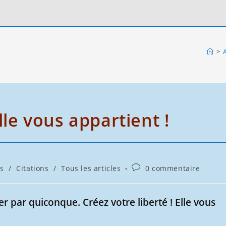
>
A
lle vous appartient !
Commentaires
s
/
Citations
/
Tous les articles
0 commentaire
de
la
publication :
er par quiconque. Créez votre liberté ! Elle vous