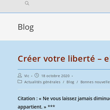
Toggle
website
Blog
search
Créer votre liberté – e
Auteur/autrice
Publication
Vic
18 octobre 2020
de
publiée :
Post
Actualités générales
/
Blog
/
Bonnes nouvelle
la
category:
publication :
Citation : « Ne vous laissez jamais diminu
appartient. »
***