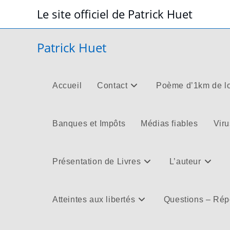
Skip
Le site officiel de Patrick Huet
to
content
Patrick Huet
Accueil
Contact
Poème d’1km de l
Banques et Impôts
Médias fiables
Viru
Présentation de Livres
L’auteur
Atteintes aux libertés
Questions – Ré