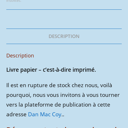
insolites.
:
recueil
d'histoires
insolites
DESCRIPTION
Description
Livre papier – c’est-à-dire imprimé.
Il est en rupture de stock chez nous, voilà
pourquoi, nous vous invitons à vous tourner
vers la plateforme de publication à cette
adresse
Dan Mac Coy
..