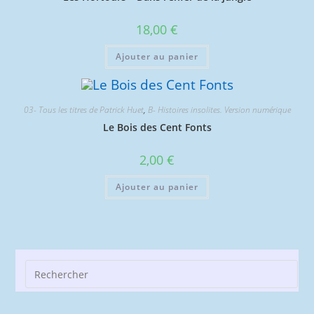
18,00
€
Ajouter au panier
03- Tous les titres de Patrick Huet
,
B- Histoires insolites. Version numérique
Le Bois des Cent Fonts
2,00
€
Ajouter au panier
Pre
Esc
to