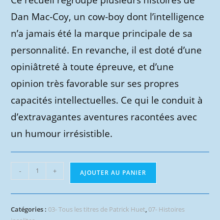
Dan Mac-Coy, un cow-boy dont l’intelligence
n’a jamais été la marque principale de sa
personnalité. En revanche, il est doté d’une
opiniâtreté à toute épreuve, et d’une
opinion très favorable sur ses propres
capacités intellectuelles. Ce qui le conduit à
d’extravagantes aventures racontées avec
un humour irrésistible.
quantité
-
+
AJOUTER AU PANIER
de
Dan
Mac-
Catégories :
03- Tous les titres de Patrick Huet
,
07- Histoires
Coy