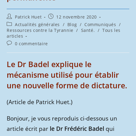
Auteur/autrice
Publication
Patrick Huet
12 novembre 2020
de
publiée :
Post
Actualités générales
/
Blog
/
Communiqués
/
la
category:
Ressources contre la Tyrannie
/
Santé.
/
Tous les
publication :
articles
Commentaires
0 commentaire
de
la
publication :
Le Dr Badel explique le
mécanisme utilisé pour établir
une nouvelle forme de dictature.
(Article de Patrick Huet.)
Bonjour, je vous reproduis ci-dessous un
article écrit par
le Dr Frédéric Badel
qui