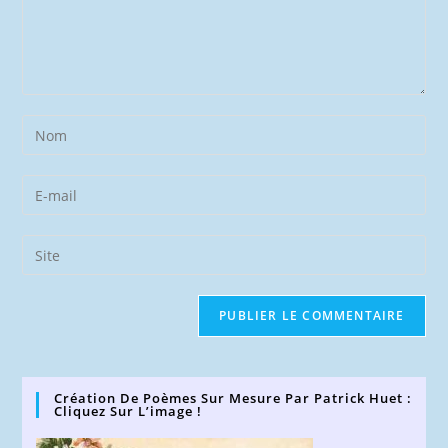
Enter
your
name
Enter
or
your
username
email
Saisir
to
address
l’URL
comment
to
de
comment
votre
site
(facultatif)
Création De Poèmes Sur Mesure Par Patrick Huet :
Cliquez Sur L’image !