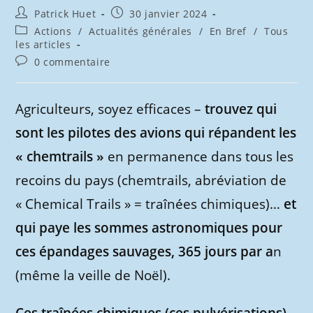
Auteur/autrice
Publication
Patrick Huet
30 janvier 2024
de
publiée :
Post
Actions
/
Actualités générales
/
En Bref
/
Tous
la
category:
les articles
publication :
Commentaires
0 commentaire
de
la
publication :
Agriculteurs, soyez efficaces –
trouvez qui
sont les pilotes des avions qui répandent les
« chemtrails »
en permanence dans tous les
recoins du pays (chemtrails, abréviation de
« Chemical Trails » = traînées chimiques)…
et
qui paye les sommes astronomiques pour
ces épandages sauvages, 365 jours par a
n
(même la veille de Noël).