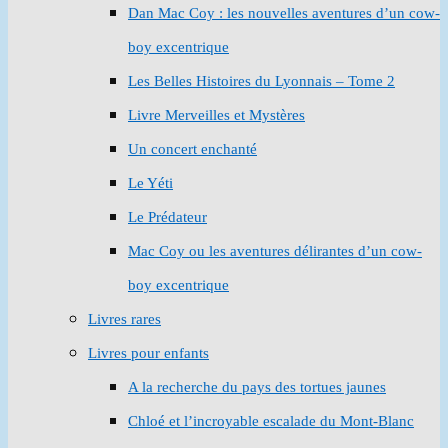
Dan Mac Coy : les nouvelles aventures d’un cow-
boy excentrique
Les Belles Histoires du Lyonnais – Tome 2
Livre Merveilles et Mystères
Un concert enchanté
Le Yéti
Le Prédateur
Mac Coy ou les aventures délirantes d’un cow-
boy excentrique
Livres rares
Livres pour enfants
A la recherche du pays des tortues jaunes
Chloé et l’incroyable escalade du Mont-Blanc