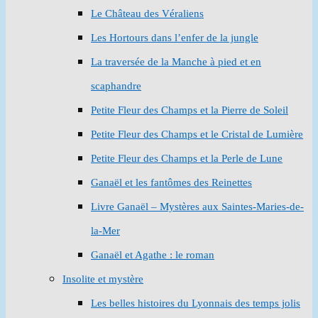
Le Château des Véraliens
Les Hortours dans l’enfer de la jungle
La traversée de la Manche à pied et en
scaphandre
Petite Fleur des Champs et la Pierre de Soleil
Petite Fleur des Champs et le Cristal de Lumière
Petite Fleur des Champs et la Perle de Lune
Ganaël et les fantômes des Reinettes
Livre Ganaël – Mystères aux Saintes-Maries-de-
la-Mer
Ganaël et Agathe : le roman
Insolite et mystère
Les belles histoires du Lyonnais des temps jolis