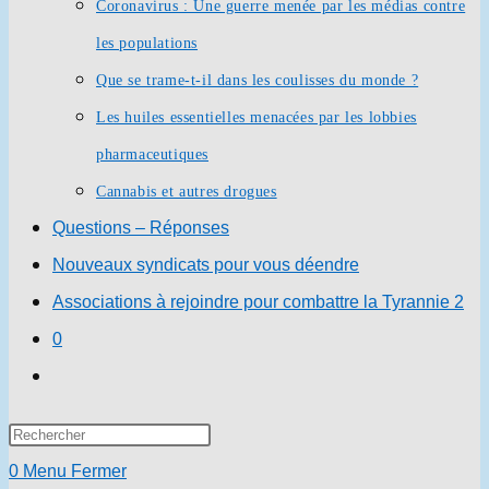
Coronavirus : Une guerre menée par les médias contre
les populations
Que se trame-t-il dans les coulisses du monde ?
Les huiles essentielles menacées par les lobbies
pharmaceutiques
Cannabis et autres drogues
Questions – Réponses
Nouveaux syndicats pour vous déendre
Associations à rejoindre pour combattre la Tyrannie 2
0
Toggle
website
Press
search
Escape
0
Menu
Fermer