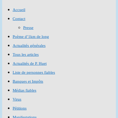
to
Accueil
close
Contact
the
Presse
search
Poème d’1km de long
panel.
Actualités générales
Tous les articles
Actualités de P. Huet
Liste de personnes fiables
Banques et Impôts
Médias fiables
Virus
Pétitions
Manifestations