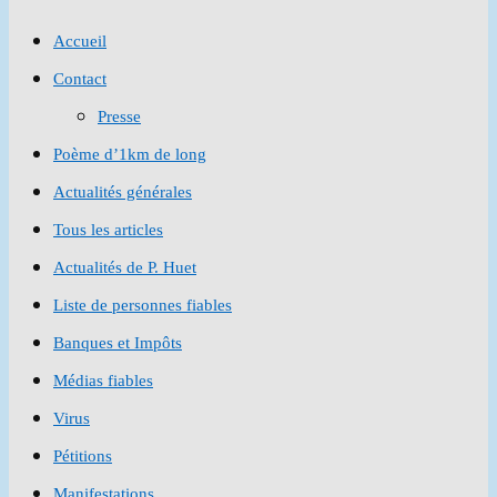
to
Accueil
close
Contact
the
Presse
search
Poème d’1km de long
panel.
Actualités générales
Tous les articles
Actualités de P. Huet
Liste de personnes fiables
Banques et Impôts
Médias fiables
Virus
Pétitions
Manifestations