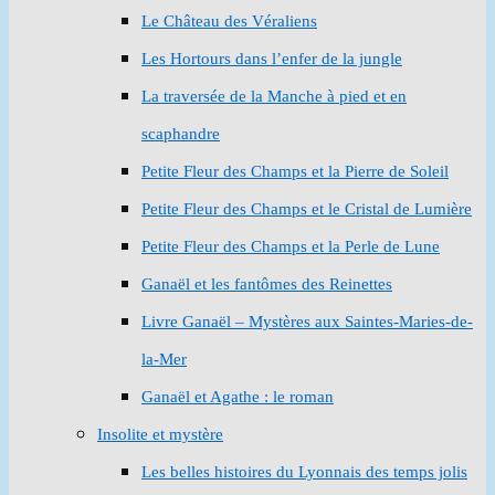
Le Château des Véraliens
Les Hortours dans l’enfer de la jungle
La traversée de la Manche à pied et en
scaphandre
Petite Fleur des Champs et la Pierre de Soleil
Petite Fleur des Champs et le Cristal de Lumière
Petite Fleur des Champs et la Perle de Lune
Ganaël et les fantômes des Reinettes
Livre Ganaël – Mystères aux Saintes-Maries-de-
la-Mer
Ganaël et Agathe : le roman
Insolite et mystère
Les belles histoires du Lyonnais des temps jolis