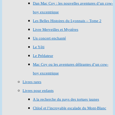
Dan Mac Coy : les nouvelles aventures d’un cow-
boy excentrique
Les Belles Histoires du Lyonnais – Tome 2
Livre Merveilles et Mystères
Un concert enchanté
Le Yéti
Le Prédateur
Mac Coy ou les aventures délirantes d’un cow-
boy excentrique
Livres rares
Livres pour enfants
A la recherche du pays des tortues jaunes
Chloé et l’incroyable escalade du Mont-Blanc