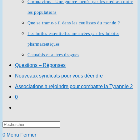
Coronavirus : Une guerre menée par les médias contre
les populations
Que se trame-t-il dans les coulisses du monde ?
Les huiles essentielles menacées par les lobbies
pharmaceutiques
Cannabis et autres drogues
Questions – Réponses
Nouveaux syndicats pour vous déendre
Associations à rejoindre pour combattre la Tyrannie 2
0
Toggle
website
Press
search
Escape
0
Menu
Fermer