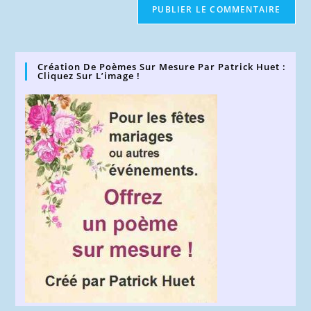
comment
votre
site
(facultatif)
Création De Poèmes Sur Mesure Par Patrick Huet :
Cliquez Sur L’image !