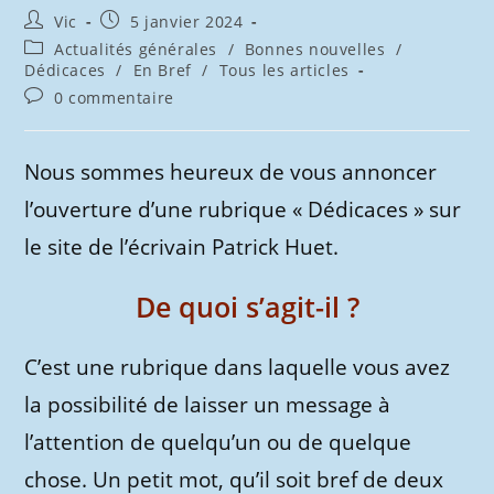
Auteur/autrice
Publication
Vic
5 janvier 2024
de
publiée :
Post
Actualités générales
/
Bonnes nouvelles
/
la
category:
Dédicaces
/
En Bref
/
Tous les articles
publication :
Commentaires
0 commentaire
de
la
publication :
Nous sommes heureux de vous annoncer
l’ouverture d’une rubrique « Dédicaces » sur
le site de l’écrivain Patrick Huet.
De quoi s’agit-il ?
C’est une rubrique dans laquelle vous avez
la possibilité de laisser un message à
l’attention de quelqu’un ou de quelque
chose. Un petit mot, qu’il soit bref de deux