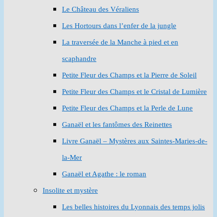
Le Château des Véraliens
Les Hortours dans l’enfer de la jungle
La traversée de la Manche à pied et en
scaphandre
Petite Fleur des Champs et la Pierre de Soleil
Petite Fleur des Champs et le Cristal de Lumière
Petite Fleur des Champs et la Perle de Lune
Ganaël et les fantômes des Reinettes
Livre Ganaël – Mystères aux Saintes-Maries-de-
la-Mer
Ganaël et Agathe : le roman
Insolite et mystère
Les belles histoires du Lyonnais des temps jolis