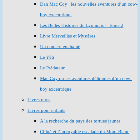
Dan Mac Coy : les nouvelles aventures d’un cow-
boy excentrique
Les Belles Histoires du Lyonnais – Tome 2
Livre Merveilles et Mystères
Un concert enchanté
Le Yéti
Le Prédateur
Mac Coy ou les aventures délirantes d’un cow-
boy excentrique
Livres rares
Livres pour enfants
A la recherche du pays des tortues jaunes
Chloé et l’incroyable escalade du Mont-Blanc