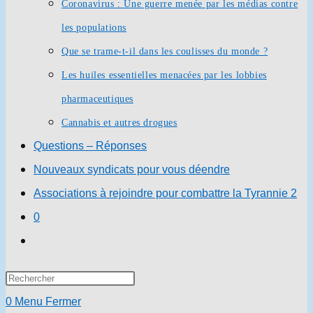
Coronavirus : Une guerre menée par les médias contre
les populations
Que se trame-t-il dans les coulisses du monde ?
Les huiles essentielles menacées par les lobbies
pharmaceutiques
Cannabis et autres drogues
Questions – Réponses
Nouveaux syndicats pour vous déendre
Associations à rejoindre pour combattre la Tyrannie 2
0
Toggle
website
Press
search
Escape
0
Menu
Fermer