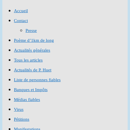
to
Accueil
close
Contact
the
Presse
search
Poème d’1km de long
panel.
Actualités générales
Tous les articles
Actualités de P. Huet
Liste de personnes fiables
Banques et Impôts
Médias fiables
Virus
Pétitions
Manifestations