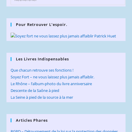
Esc
to
clo
Pour Retrouver L’espoir.
the
sea
pan
Les Livres Indispensables
Que chacun retrouve ses fonctions !
Soyez Fort – ne vous laissez plus jamais affaiblir.
Le Rhône – l’album-photo du livre anniversaire
Descente de la Saône à pied
La Seine à pied de la source à la mer
Articles Phares
RGPD – Détournement de la loi sur la protection des données.