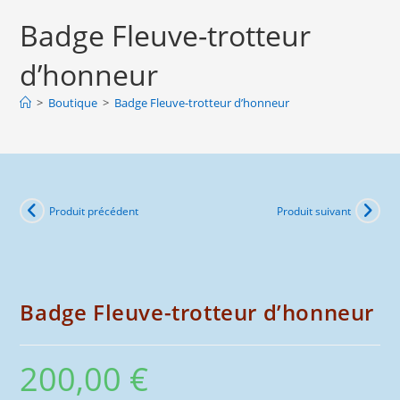
Badge
Badge Fleuve-trotteur
Fleuve-
trotteur
d’honneur
d'honneur
>
Boutique
>
Badge Fleuve-trotteur d’honneur
Produit précédent
Produit suivant
Badge Fleuve-trotteur d’honneur
200,00
€