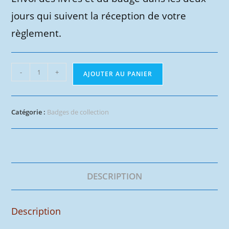
jours qui suivent la réception de votre
règlement.
quantité
-
+
AJOUTER AU PANIER
de
Badge
Fleuve-
Catégorie :
Badges de collection
trotteur
d'honneur
DESCRIPTION
Description