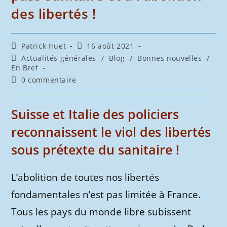
des libertés !
Auteur/autrice
Publication
Patrick Huet
16 août 2021
de
publiée :
Post
Actualités générales
/
Blog
/
Bonnes nouvelles
/
la
category:
En Bref
publication :
Commentaires
0 commentaire
de
la
publication :
Suisse et Italie des policiers
reconnaissent le viol des libertés
sous prétexte du sanitaire !
L’abolition de toutes nos libertés
fondamentales n’est pas limitée à France.
Tous les pays du monde libre subissent