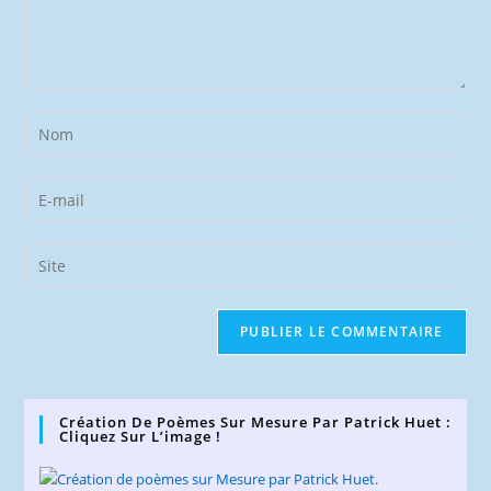
Enter
your
name
Enter
or
your
username
email
Saisir
to
address
l’URL
comment
to
de
comment
votre
site
(facultatif)
Création De Poèmes Sur Mesure Par Patrick Huet :
Cliquez Sur L’image !