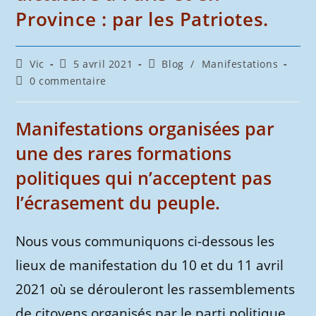
Province : par les Patriotes.
Auteur/autrice
Publication
Post
Vic
5 avril 2021
Blog
/
Manifestations
de
publiée :
category:
Commentaires
0 commentaire
la
de
publication :
la
publication :
Manifestations organisées par
une des rares formations
politiques qui n’acceptent pas
l’écrasement du peuple.
Nous vous communiquons ci-dessous les
lieux de manifestation du 10 et du 11 avril
2021 où se dérouleront les rassemblements
de citoyens organisés par le parti politique