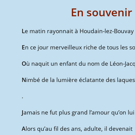
En souvenir
L
e matin rayonnait à Houdain-lez-Bouvay
E
n ce jour merveilleux riche de tous les s
O
ù naquit un enfant du nom de Léon-Jac
N
imbé de la lumière éclatante des laques
.
J
amais ne fut plus grand l’amour qu’on lui
A
lors qu’au fil des ans, adulte, il devenait