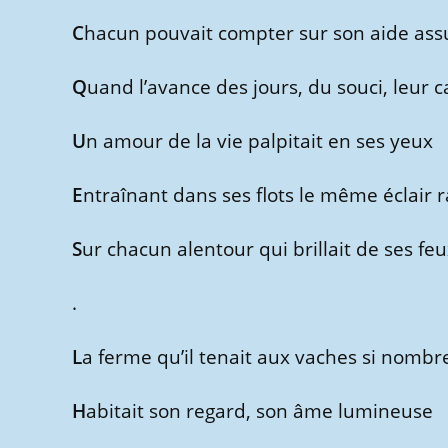
C
hacun pouvait compter sur son aide ass
Q
uand l’avance des jours, du souci, leur c
U
n amour de la vie palpitait en ses yeux
E
ntraînant dans ses flots le même éclair 
S
ur chacun alentour qui brillait de ses feu
.
L
a ferme qu’il tenait aux vaches si nomb
H
abitait son regard, son âme lumineuse