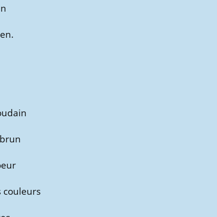
en
ien.
Houdain
mbrun
oeur
 couleurs