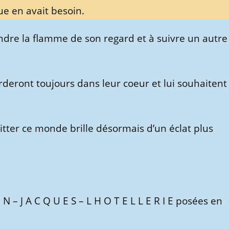
ue en avait besoin.
eindre la flamme de son regard et à suivre un autre
arderont toujours dans leur coeur et lui souhaitent
quitter ce monde brille désormais d’un éclat plus
N – J A C Q U E S – L H O T E L L E R I E posées en