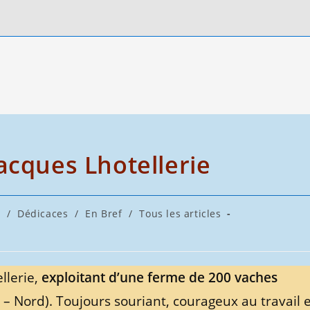
acques Lhotellerie
g
/
Dédicaces
/
En Bref
/
Tous les articles
y:
llerie,
exploitant d’une ferme de 200 vaches
– Nord). Toujours souriant, courageux au travail e