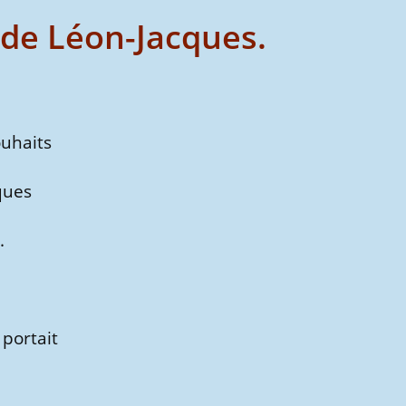
 de Léon-Jacques.
ouhaits
ques
.
 portait