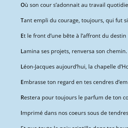
O
ù son cour s’adonnait au travail quotidi
T
ant empli du courage, toujours, qui fut s
E
t le front d’une bête à l’affront du destin
L
amina ses projets, renversa son chemin.
L
éon-Jacques aujourd’hui, la chapelle d’
E
mbrasse ton regard en tes cendres d’e
R
estera pour toujours le parfum de ton c
I
mprimé dans nos coeurs sous de tendres