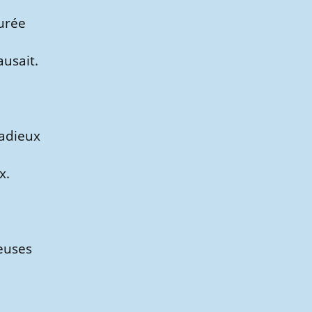
urée
ausait.
radieux
x.
reuses