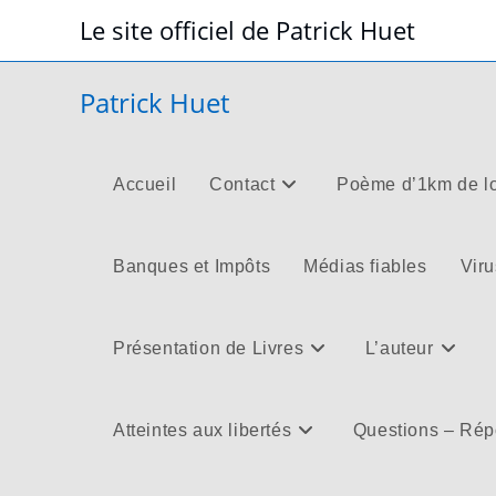
Skip
Le site officiel de Patrick Huet
to
content
Patrick Huet
Accueil
Contact
Poème d’1km de l
Banques et Impôts
Médias fiables
Viru
Présentation de Livres
L’auteur
Atteintes aux libertés
Questions – Ré