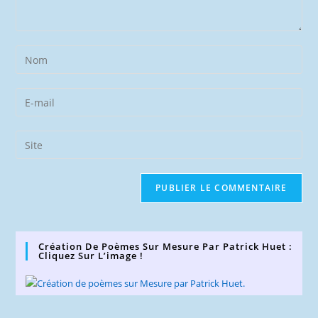
Enter
your
name
Enter
or
your
username
email
Saisir
to
address
l’URL
comment
to
de
comment
votre
site
(facultatif)
Création De Poèmes Sur Mesure Par Patrick Huet :
Cliquez Sur L’image !