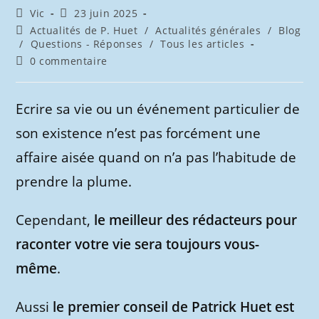
Auteur/autrice
Publication
Vic
23 juin 2025
de
publiée :
Post
Actualités de P. Huet
/
Actualités générales
/
Blog
la
category:
/
Questions - Réponses
/
Tous les articles
publication :
Commentaires
0 commentaire
de
la
publication :
Ecrire sa vie ou un événement particulier de
son existence n’est pas forcément une
affaire aisée quand on n’a pas l’habitude de
prendre la plume.
Cependant,
le meilleur des rédacteurs pour
raconter votre vie sera toujours vous-
même
.
Aussi
le premier conseil de Patrick Huet est