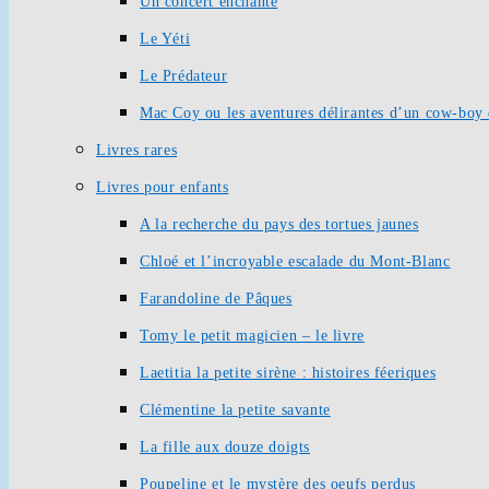
Un concert enchanté
Le Yéti
Le Prédateur
Mac Coy ou les aventures délirantes d’un cow-boy 
Livres rares
Livres pour enfants
A la recherche du pays des tortues jaunes
Chloé et l’incroyable escalade du Mont-Blanc
Farandoline de Pâques
Tomy le petit magicien – le livre
Laetitia la petite sirène : histoires féeriques
Clémentine la petite savante
La fille aux douze doigts
Poupeline et le mystère des oeufs perdus