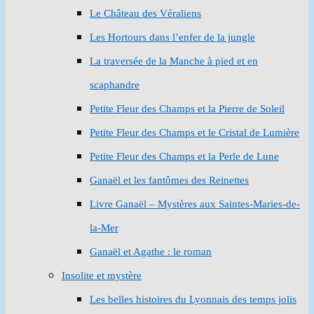
Le Château des Véraliens
Les Hortours dans l’enfer de la jungle
La traversée de la Manche à pied et en
scaphandre
Petite Fleur des Champs et la Pierre de Soleil
Petite Fleur des Champs et le Cristal de Lumière
Petite Fleur des Champs et la Perle de Lune
Ganaël et les fantômes des Reinettes
Livre Ganaël – Mystères aux Saintes-Maries-de-
la-Mer
Ganaël et Agathe : le roman
Insolite et mystère
Les belles histoires du Lyonnais des temps jolis