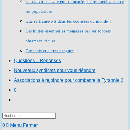
Coronavirus : Une guerre menée par les médias contre
les populations
Que se trame-t-il dans les coulisses du monde ?
Les huiles essentielles menacées par les lobbies
pharmaceutiques
Cannabis et autres drogues
Questions – Réponses
Nouveaux syndicats pour vous déendre
Associations à rejoindre pour combattre la Tyrannie 2
0
Toggle
website
Press
search
Escape
0
Menu
Fermer