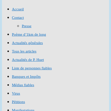
to
Accueil
close
Contact
the
Presse
search
Poème d’1km de long
panel.
Actualités générales
Tous les articles
Actualités de P. Huet
Liste de personnes fiables
Banques et Impôts
Médias fiables
Virus
Pétitions
Manifestations