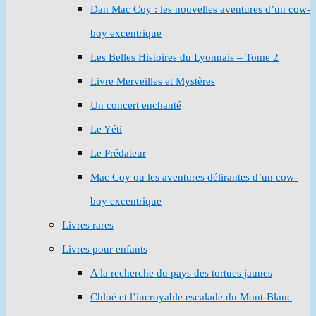
Dan Mac Coy : les nouvelles aventures d’un cow-
boy excentrique
Les Belles Histoires du Lyonnais – Tome 2
Livre Merveilles et Mystères
Un concert enchanté
Le Yéti
Le Prédateur
Mac Coy ou les aventures délirantes d’un cow-
boy excentrique
Livres rares
Livres pour enfants
A la recherche du pays des tortues jaunes
Chloé et l’incroyable escalade du Mont-Blanc