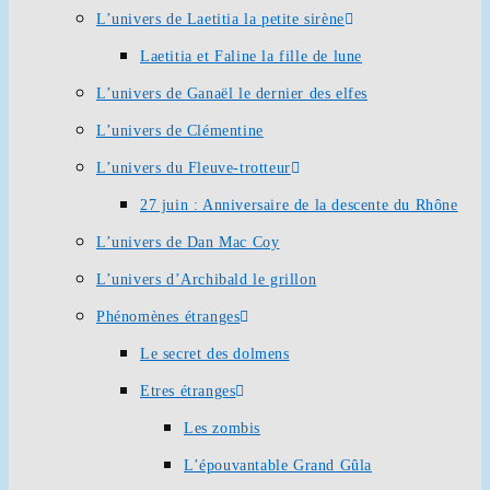
L’univers de Laetitia la petite sirène
Laetitia et Faline la fille de lune
L’univers de Ganaël le dernier des elfes
L’univers de Clémentine
L’univers du Fleuve-trotteur
27 juin : Anniversaire de la descente du Rhône
L’univers de Dan Mac Coy
L’univers d’Archibald le grillon
Phénomènes étranges
Le secret des dolmens
Etres étranges
Les zombis
L’épouvantable Grand Gûla