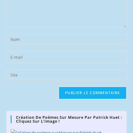
Enter
your
name
Enter
or
your
username
email
Saisir
to
address
l’URL
comment
to
de
comment
votre
site
(facultatif)
Création De Poèmes Sur Mesure Par Patrick Huet :
Cliquez Sur L’image !