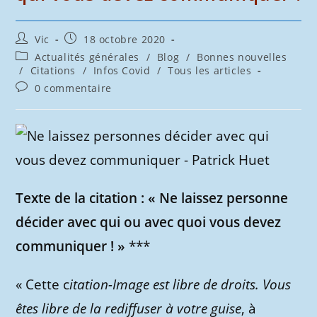
Auteur/autrice
Publication
Vic
18 octobre 2020
de
publiée :
Post
Actualités générales
/
Blog
/
Bonnes nouvelles
la
category:
/
Citations
/
Infos Covid
/
Tous les articles
publication :
Commentaires
0 commentaire
de
la
publication :
Texte de la citation : « Ne laissez personne
décider avec qui ou avec quoi vous devez
communiquer ! »
***
« Cette c
itation-Image est libre de droits. Vous
êtes libre de la rediffuser à votre guise
, à