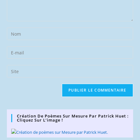
Enter
your
name
Enter
or
your
username
email
Saisir
to
address
l’URL
comment
to
de
comment
votre
site
(facultatif)
Création De Poèmes Sur Mesure Par Patrick Huet :
Cliquez Sur L’image !