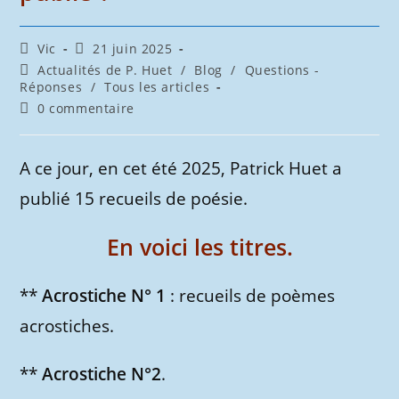
Auteur/autrice
Publication
Vic
21 juin 2025
de
publiée :
Post
Actualités de P. Huet
/
Blog
/
Questions -
la
category:
Réponses
/
Tous les articles
publication :
Commentaires
0 commentaire
de
la
publication :
A ce jour, en cet été 2025, Patrick Huet a
publié 15 recueils de poésie.
En voici les titres.
**
Acrostiche N° 1
: recueils de poèmes
acrostiches.
**
Acrostiche N°2
.