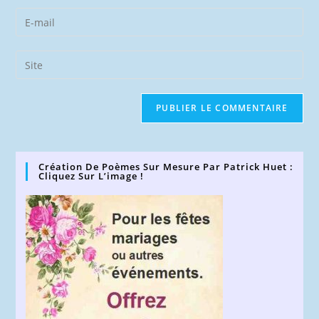
name
Enter
or
your
username
email
Saisir
to
address
l’URL
comment
to
de
comment
votre
site
(facultatif)
Création De Poèmes Sur Mesure Par Patrick Huet :
Cliquez Sur L’image !