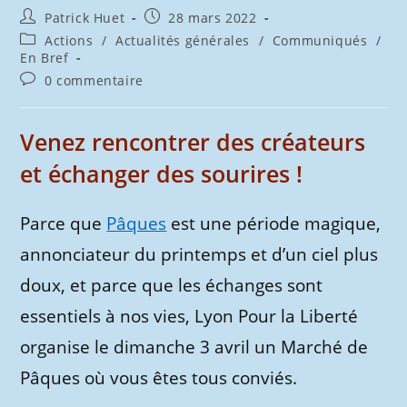
Auteur/autrice
Publication
Patrick Huet
28 mars 2022
de
publiée :
Post
Actions
/
Actualités générales
/
Communiqués
/
la
category:
En Bref
publication :
Commentaires
0 commentaire
de
la
publication :
Venez rencontrer des créateurs
et échanger des sourires !
Parce que
Pâques
est une période magique,
annonciateur du printemps et d’un ciel plus
doux, et parce que les échanges sont
essentiels à nos vies, Lyon Pour la Liberté
organise le dimanche 3 avril un Marché de
Pâques où vous êtes tous conviés.