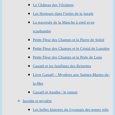
Le Château des Véraliens
Les Hortours dans l’enfer de la jungle
La traversée de la Manche à pied et en
scaphandre
Petite Fleur des Champs et la Pierre de Soleil
Petite Fleur des Champs et le Cristal de Lumière
Petite Fleur des Champs et la Perle de Lune
Ganaël et les fantômes des Reinettes
Livre Ganaël – Mystères aux Saintes-Maries-de-
la-Mer
Ganaël et Agathe : le roman
Insolite et mystère
Les belles histoires du Lyonnais des temps jolis