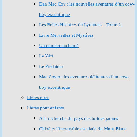
Dan Mac Coy : les nouvelles aventures d’un cow-
boy excentrique
Les Belles Histoires du Lyonnais – Tome 2
Livre Merveilles et Mystères
Un concert enchanté
Le Yéti
Le Prédateur
Mac Coy ou les aventures délirantes d’un cow-
boy excentrique
Livres rares
Livres pour enfants
A la recherche du pays des tortues jaunes
Chloé et l’incroyable escalade du Mont-Blanc