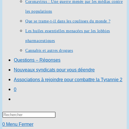
Coronavirus : Une guerre menée par les médias contre
les populations
Que se trame-t-il dans les coulisses du monde ?
Les huiles essentielles menacées par les lobbies
pharmaceutiques
Cannabis et autres drogues
Questions – Réponses
Nouveaux syndicats pour vous déendre
Associations à rejoindre pour combattre la Tyrannie 2
0
Toggle
website
Press
search
Escape
0
Menu
Fermer