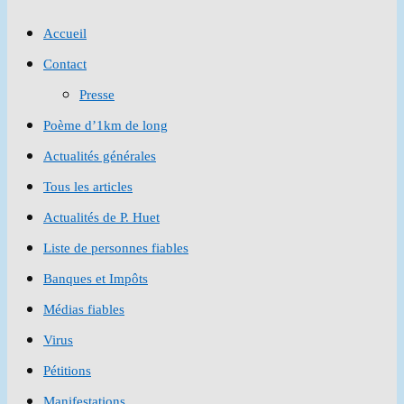
to
Accueil
close
Contact
the
Presse
search
Poème d’1km de long
panel.
Actualités générales
Tous les articles
Actualités de P. Huet
Liste de personnes fiables
Banques et Impôts
Médias fiables
Virus
Pétitions
Manifestations