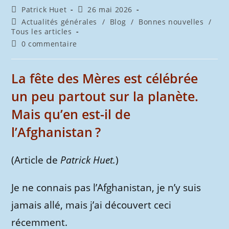
Auteur/autrice
Publication
Patrick Huet
26 mai 2026
de
publiée :
Post
Actualités générales
/
Blog
/
Bonnes nouvelles
/
la
category:
Tous les articles
publication :
Commentaires
0 commentaire
de
la
publication :
La fête des Mères est célébrée
un peu partout sur la planète.
Mais qu’en est-il de
l’Afghanistan ?
(Article de
Patrick Huet.
)
Je ne connais pas l’Afghanistan, je n’y suis
jamais allé, mais j’ai découvert ceci
récemment.