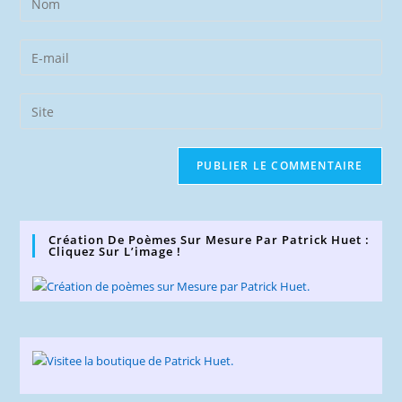
your
name
Enter
or
your
username
email
Saisir
to
address
l’URL
comment
to
de
comment
votre
site
(facultatif)
Création De Poèmes Sur Mesure Par Patrick Huet :
Cliquez Sur L’image !