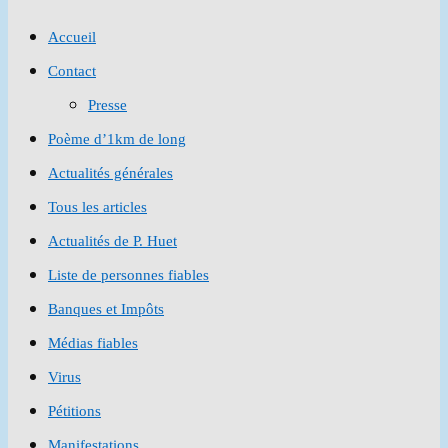
to
Accueil
close
Contact
the
Presse
search
Poème d’1km de long
panel.
Actualités générales
Tous les articles
Actualités de P. Huet
Liste de personnes fiables
Banques et Impôts
Médias fiables
Virus
Pétitions
Manifestations