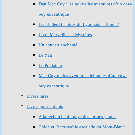
Dan Mac Coy : les nouvelles aventures d’un cow-
boy excentrique
Les Belles Histoires du Lyonnais – Tome 2
Livre Merveilles et Mystères
Un concert enchanté
Le Yéti
Le Prédateur
Mac Coy ou les aventures délirantes d’un cow-
boy excentrique
Livres rares
Livres pour enfants
A la recherche du pays des tortues jaunes
Chloé et l’incroyable escalade du Mont-Blanc