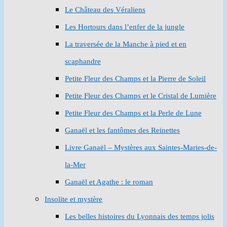
Le Château des Véraliens
Les Hortours dans l’enfer de la jungle
La traversée de la Manche à pied et en
scaphandre
Petite Fleur des Champs et la Pierre de Soleil
Petite Fleur des Champs et le Cristal de Lumière
Petite Fleur des Champs et la Perle de Lune
Ganaël et les fantômes des Reinettes
Livre Ganaël – Mystères aux Saintes-Maries-de-
la-Mer
Ganaël et Agathe : le roman
Insolite et mystère
Les belles histoires du Lyonnais des temps jolis