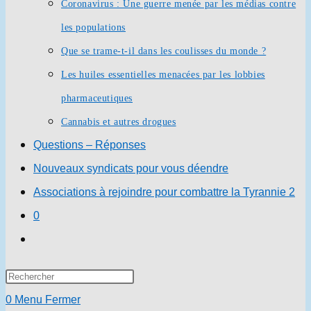
Coronavirus : Une guerre menée par les médias contre
les populations
Que se trame-t-il dans les coulisses du monde ?
Les huiles essentielles menacées par les lobbies
pharmaceutiques
Cannabis et autres drogues
Questions – Réponses
Nouveaux syndicats pour vous déendre
Associations à rejoindre pour combattre la Tyrannie 2
0
Toggle
website
Press
search
Escape
0
Menu
Fermer