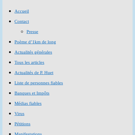
to
Accueil
close
Contact
the
Presse
search
Poème d’1km de long
panel.
Actualités générales
Tous les articles
Actualités de P. Huet
Liste de personnes fiables
Banques et Impôts
Médias fiables
Virus
Pétitions
Manifestations