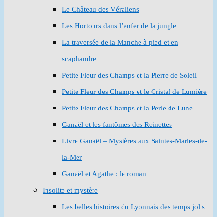
Le Château des Véraliens
Les Hortours dans l’enfer de la jungle
La traversée de la Manche à pied et en
scaphandre
Petite Fleur des Champs et la Pierre de Soleil
Petite Fleur des Champs et le Cristal de Lumière
Petite Fleur des Champs et la Perle de Lune
Ganaël et les fantômes des Reinettes
Livre Ganaël – Mystères aux Saintes-Maries-de-
la-Mer
Ganaël et Agathe : le roman
Insolite et mystère
Les belles histoires du Lyonnais des temps jolis