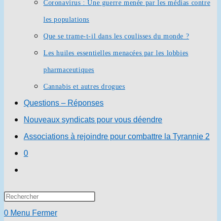
Coronavirus : Une guerre menée par les médias contre
les populations
Que se trame-t-il dans les coulisses du monde ?
Les huiles essentielles menacées par les lobbies
pharmaceutiques
Cannabis et autres drogues
Questions – Réponses
Nouveaux syndicats pour vous déendre
Associations à rejoindre pour combattre la Tyrannie 2
0
Toggle
website
Press
search
Escape
0
Menu
Fermer