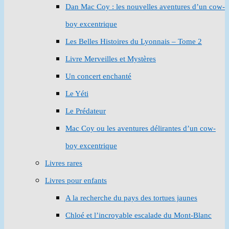
Dan Mac Coy : les nouvelles aventures d’un cow-
boy excentrique
Les Belles Histoires du Lyonnais – Tome 2
Livre Merveilles et Mystères
Un concert enchanté
Le Yéti
Le Prédateur
Mac Coy ou les aventures délirantes d’un cow-
boy excentrique
Livres rares
Livres pour enfants
A la recherche du pays des tortues jaunes
Chloé et l’incroyable escalade du Mont-Blanc