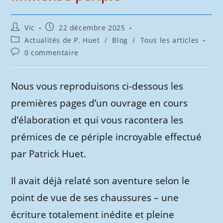
Auteur/autrice
Publication
Vic
22 décembre 2025
de
publiée :
Post
Actualités de P. Huet
/
Blog
/
Tous les articles
la
category:
Commentaires
0 commentaire
publication :
de
la
publication :
Nous vous reproduisons ci-dessous les
premières pages d’un ouvrage en cours
d’élaboration et qui vous racontera les
prémices de ce périple incroyable effectué
par Patrick Huet.
Il avait déjà relaté son aventure selon le
point de vue de ses chaussures – une
écriture totalement inédite et pleine