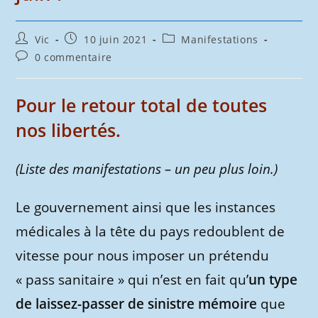
Auteur/autrice
Publication
Post
Vic
10 juin 2021
Manifestations
de
publiée :
category:
Commentaires
0 commentaire
la
de
publication :
la
publication :
Pour le retour total de toutes
nos libertés.
(Liste des manifestations – un peu plus loin.)
Le gouvernement ainsi que les instances
médicales à la tête du pays redoublent de
vitesse pour nous imposer un prétendu
« pass sanitaire » qui n’est en fait qu’
un type
de laissez-passer de sinistre mémoire
que