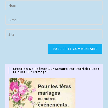
Enter
your
name
Enter
or
your
username
email
Saisir
to
address
l’URL
comment
to
de
comment
votre
site
(facultatif)
Création De Poèmes Sur Mesure Par Patrick Huet :
Cliquez Sur L’image !