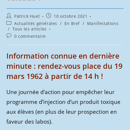
Auteur/autrice
Publication
Patrick Huet
10 octobre 2021
de
publiée :
Post
Actualités générales
/
En Bref
/
Manifestations
la
category:
/
Tous les articles
publication :
Commentaires
0 commentaire
de
la
publication :
Information connue en dernière
minute : rendez-vous place du 19
mars 1962 à partir de 14 h !
Une journée d’action pour empêcher leur
programme d’injection d’un produit toxique
aux élèves (en plus de leur prospection en
faveur des labos).