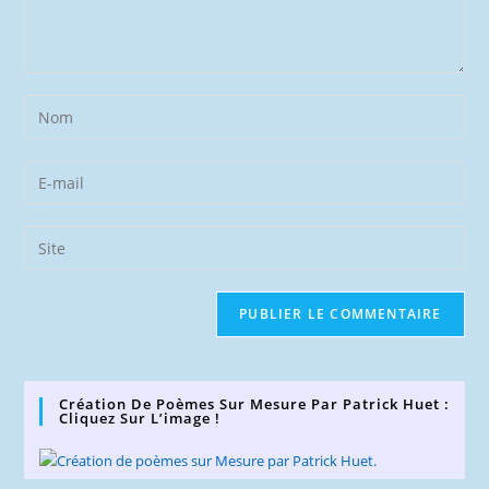
Enter
your
name
Enter
or
your
username
email
Saisir
to
address
l’URL
comment
to
de
comment
votre
site
(facultatif)
Création De Poèmes Sur Mesure Par Patrick Huet :
Cliquez Sur L’image !