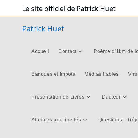
Skip
Le site officiel de Patrick Huet
to
content
Patrick Huet
Accueil
Contact
Poème d’1km de l
Banques et Impôts
Médias fiables
Viru
Présentation de Livres
L’auteur
Atteintes aux libertés
Questions – Ré