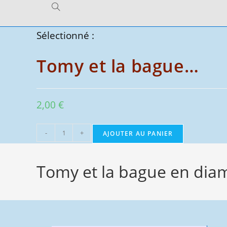
Toggle
Sélectionné :
website
Tomy et la bague…
search
2,00
€
quantité
-
+
AJOUTER AU PANIER
de
Tomy
Tomy et la bague en dia
et
la
bague
en
diamant