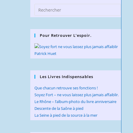
-
Press
version
Escap
numérique
to
close
Pour Retrouver L’espoir.
the
searc
panel.
Les Livres Indispensables
Que chacun retrouve ses fonctions !
Soyez Fort – ne vous laissez plus jamais affaiblir.
Le Rhône – l’album-photo du livre anniversaire
Descente de la Saône à pied
La Seine à pied de la source à la mer