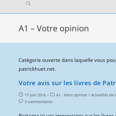
Toggle
website
A1 – Votre opinion
search
Catégorie ouverte dans laquelle vous pour
patrickhuet.net.
Votre avis sur les livres de Pat
Publication
Post
17 juin 2016
A1 - Votre opinion
/
Actualités de 
publiée :
category:
Commentaires
3 commentaires
de
la
Partagez ici vos impressions sur les livres