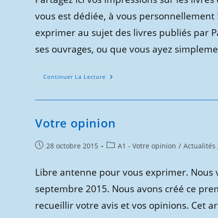
publication :
vous est dédiée, à vous personnellement 
exprimer au sujet des livres publiés par 
ses ouvrages, ou que vous ayez simplem
Votre
Continuer La Lecture
Avis
Sur
Les
Livres
De
Patrick
Votre opinion
Huet.
Publication
Post
28 octobre 2015
A1 - Votre opinion
/
Actualités
publiée :
category:
Libre antenne pour vous exprimer. Nous v
septembre 2015. Nous avons créé ce premi
recueillir votre avis et vos opinions. Cet 