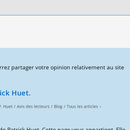
rez partager votre opinion relativement au site
rick Huet.
P. Huet
/
Avis des lecteurs
/
Blog
/
Tous les articles
 de Patrick Huet. Cette page vous appartient. Elle