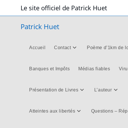
Skip
Le site officiel de Patrick Huet
to
content
Patrick Huet
Accueil
Contact
Poème d’1km de l
Banques et Impôts
Médias fiables
Viru
Présentation de Livres
L’auteur
Atteintes aux libertés
Questions – Ré