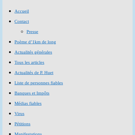
to
Accueil
close
Contact
the
Presse
search
Poème d’1km de long
panel.
Actualités générales
Tous les articles
Actualités de P. Huet
Liste de personnes fiables
Banques et Impôts
Médias fiables
Virus
Pétitions
Manifestations