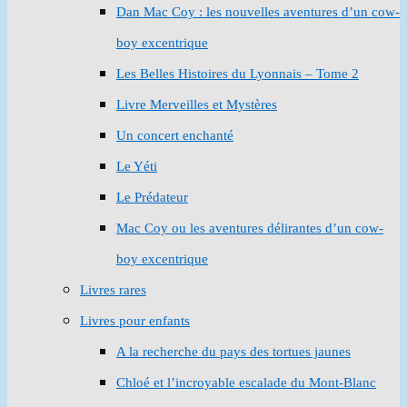
Dan Mac Coy : les nouvelles aventures d’un cow-
boy excentrique
Les Belles Histoires du Lyonnais – Tome 2
Livre Merveilles et Mystères
Un concert enchanté
Le Yéti
Le Prédateur
Mac Coy ou les aventures délirantes d’un cow-
boy excentrique
Livres rares
Livres pour enfants
A la recherche du pays des tortues jaunes
Chloé et l’incroyable escalade du Mont-Blanc