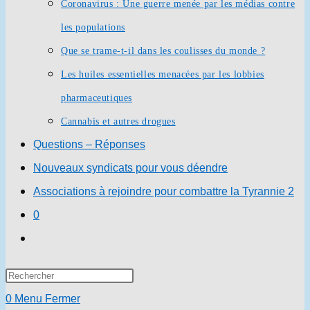
Coronavirus : Une guerre menée par les médias contre
les populations
Que se trame-t-il dans les coulisses du monde ?
Les huiles essentielles menacées par les lobbies
pharmaceutiques
Cannabis et autres drogues
Questions – Réponses
Nouveaux syndicats pour vous déendre
Associations à rejoindre pour combattre la Tyrannie 2
0
Toggle
website
Press
search
Escape
0
Menu
Fermer