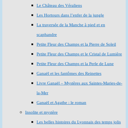
Le Château des Véraliens
Les Hortours dans l’enfer de la jungle
La traversée de la Manche à pied et en
scaphandre
Petite Fleur des Champs et la Pierre de Soleil
Petite Fleur des Champs et le Cristal de Lumière
Petite Fleur des Champs et la Perle de Lune
Ganaël et les fantômes des Reinettes
Livre Ganaël – Mystères aux Saintes-Maries-de-
la-Mer
Ganaël et Agathe : le roman
Insolite et mystère
Les belles histoires du Lyonnais des temps jolis