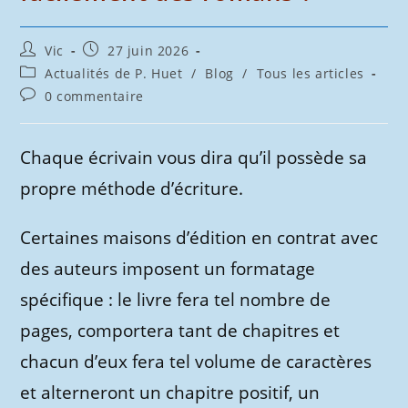
Auteur/autrice
Publication
Vic
27 juin 2026
de
publiée :
Post
Actualités de P. Huet
/
Blog
/
Tous les articles
la
category:
Commentaires
0 commentaire
publication :
de
la
publication :
Chaque écrivain vous dira qu’il possède sa
propre méthode d’écriture.
Certaines maisons d’édition en contrat avec
des auteurs imposent un formatage
spécifique : le livre fera tel nombre de
pages, comportera tant de chapitres et
chacun d’eux fera tel volume de caractères
et alterneront un chapitre positif, un