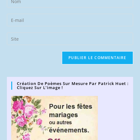
your
name
Enter
or
your
username
email
Saisir
to
address
l’URL
comment
to
de
comment
votre
site
(facultatif)
Création De Poèmes Sur Mesure Par Patrick Huet :
Cliquez Sur L’image !