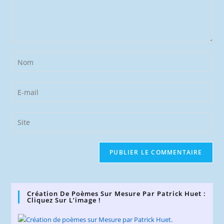
Enter
your
name
Enter
or
your
username
email
Saisir
to
address
l’URL
comment
to
de
comment
votre
site
(facultatif)
Création De Poèmes Sur Mesure Par Patrick Huet :
Cliquez Sur L’image !