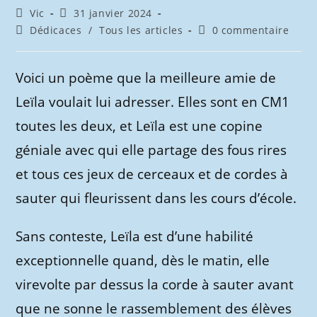
Auteur/autrice
Publication
Vic
31 janvier 2024
de
publiée :
Post
Commentaires
Dédicaces
/
Tous les articles
0 commentaire
la
category:
de
publication :
la
publication :
Voici un poème que la meilleure amie de
Leïla voulait lui adresser. Elles sont en CM1
toutes les deux, et Leïla est une copine
géniale avec qui elle partage des fous rires
et tous ces jeux de cerceaux et de cordes à
sauter qui fleurissent dans les cours d’école.
Sans conteste, Leïla est d’une habilité
exceptionnelle quand, dès le matin, elle
virevolte par dessus la corde à sauter avant
que ne sonne le rassemblement des élèves