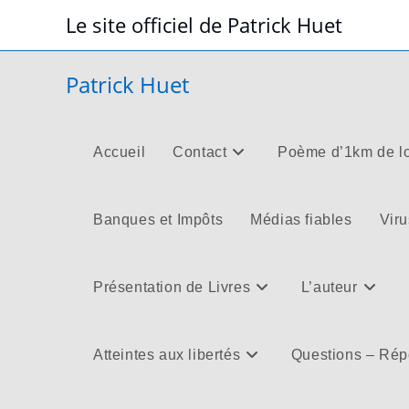
Skip
Le site officiel de Patrick Huet
to
content
Patrick Huet
Accueil
Contact
Poème d’1km de l
Banques et Impôts
Médias fiables
Viru
Présentation de Livres
L’auteur
Atteintes aux libertés
Questions – Ré