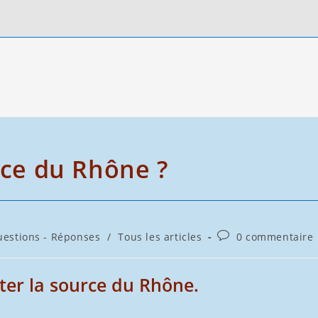
rce du Rhône ?
Commentaires
estions - Réponses
/
Tous les articles
0 commentaire
de
la
publication :
iter la source du Rhône.