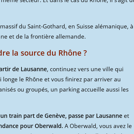
e même secteur. Et dans le cas du Rhône, il s’agit d
 massif du Saint-Gothard, en Suisse alémanique, à
nne et de la frontière allemande.
re la source du Rhône ?
partir de Lausanne
, continuez vers une ville qui
i longe le Rhône et vous finirez par arriver au
anisés ou groupés, un parking accueille aussi les
,
un train part de Genève, passe par Lausanne
et
ndance pour Oberwald.
A Oberwald, vous avez le