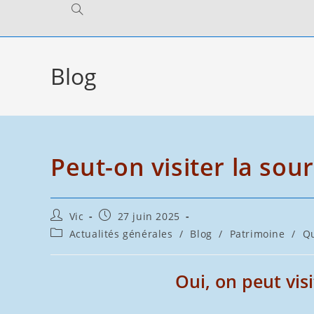
Toggle
website
Blog
search
Peut-on visiter la sou
Auteur/autrice
Publication
Vic
27 juin 2025
de
publiée :
Post
Actualités générales
/
Blog
/
Patrimoine
/
Qu
la
category:
publication :
Oui, on peut vis