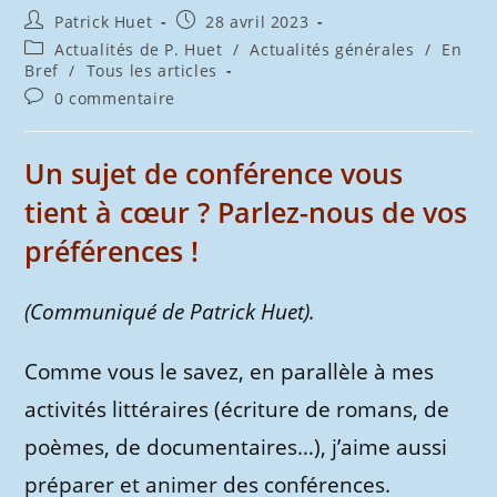
Auteur/autrice
Publication
Patrick Huet
28 avril 2023
de
publiée :
Post
Actualités de P. Huet
/
Actualités générales
/
En
la
category:
Bref
/
Tous les articles
publication :
Commentaires
0 commentaire
de
la
publication :
Un sujet de conférence vous
tient à cœur ? Parlez-nous de vos
préférences !
(Communiqué de Patrick Huet).
Comme vous le savez, en parallèle à mes
activités littéraires (écriture de romans, de
poèmes, de documentaires…), j’aime aussi
préparer et animer des conférences.