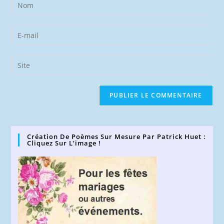
Enter
your
name
Enter
or
your
username
email
Saisir
to
address
l’URL
comment
to
de
comment
votre
site
(facultatif)
Création De Poèmes Sur Mesure Par Patrick Huet :
Cliquez Sur L’image !