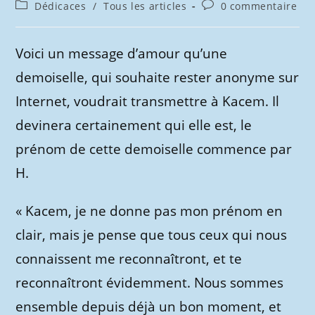
de
publiée :
Post
Commentaires
Dédicaces
/
Tous les articles
0 commentaire
la
category:
de
publication :
la
publication :
Voici un message d’amour qu’une
demoiselle, qui souhaite rester anonyme sur
Internet, voudrait transmettre à Kacem. Il
devinera certainement qui elle est, le
prénom de cette demoiselle commence par
H.
« Kacem, je ne donne pas mon prénom en
clair, mais je pense que tous ceux qui nous
connaissent me reconnaîtront, et te
reconnaîtront évidemment. Nous sommes
ensemble depuis déjà un bon moment, et