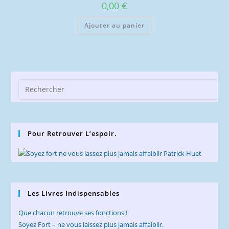
0,00
€
Ajouter au panier
Pre
Esc
to
clo
Pour Retrouver L’espoir.
the
sea
pan
Les Livres Indispensables
Que chacun retrouve ses fonctions !
Soyez Fort – ne vous laissez plus jamais affaiblir.