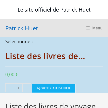
Skip
Le site officiel de Patrick Huet
to
content
Patrick Huet
Menu
Sélectionné :
Liste des livres de…
0,00
€
quantité
-
+
AJOUTER AU PANIER
de
Liste
Liste des livres de voyage
des