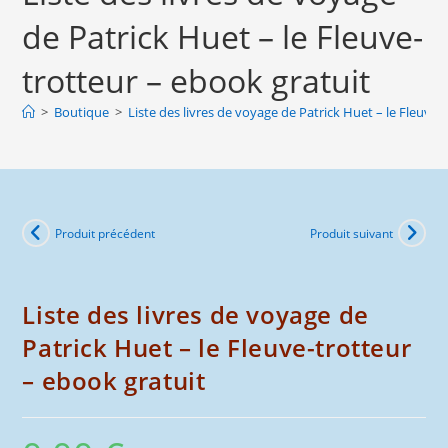
livres
de Patrick Huet – le Fleuve-
de
voyage
trotteur – ebook gratuit
de
Patrick
>
Boutique
>
Liste des livres de voyage de Patrick Huet – le Fleuve-
Huet
-
le
Fleuve-
Produit précédent
Produit suivant
trotteur
-
ebook
Liste des livres de voyage de
gratuit
Patrick Huet – le Fleuve-trotteur
– ebook gratuit