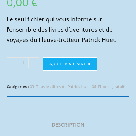
0,00
€
Le seul fichier qui vous informe sur
l’ensemble des livres d’aventures et de
voyages du Fleuve-trotteur Patrick Huet.
quantité
-
+
AJOUTER AU PANIER
de
Liste
des
Catégories :
03- Tous les titres de Patrick Huet
,
06- Ebooks gratuits
livres
de
voyage
de
Patrick
DESCRIPTION
Huet