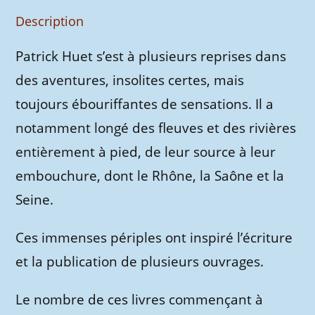
-
le
Description
Fleuve-
Patrick Huet s’est à plusieurs reprises dans
trotteur
-
des aventures, insolites certes, mais
ebook
toujours ébouriffantes de sensations. Il a
gratuit
notamment longé des fleuves et des rivières
entièrement à pied, de leur source à leur
embouchure, dont le Rh
ô
ne, la Sa
ô
ne et la
Seine.
Ces immenses périples ont inspiré l’écriture
et la publication de plusieurs ouvrages.
Le nombre de ces livres commençant à