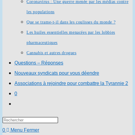
Coronavirus : Une guerre menée par les médias contre
les populations
Que se trame-t-il dans les coulisses du monde ?
Les huiles essentielles menacées par les lobbies
pharmaceutiques
Cannabis et autres drogues
Questions – Réponses
Nouveaux syndicats pour vous déendre
Associations à rejoindre pour combattre la Tyrannie 2
0
Toggle
website
Press
search
Escape
0
Menu
Fermer