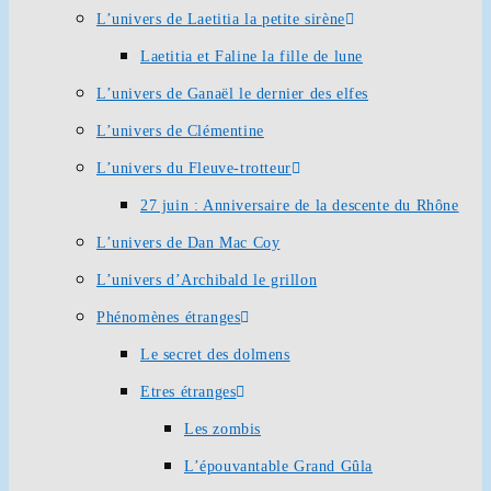
L’univers de Laetitia la petite sirène
Laetitia et Faline la fille de lune
L’univers de Ganaël le dernier des elfes
L’univers de Clémentine
L’univers du Fleuve-trotteur
27 juin : Anniversaire de la descente du Rhône
L’univers de Dan Mac Coy
L’univers d’Archibald le grillon
Phénomènes étranges
Le secret des dolmens
Etres étranges
Les zombis
L’épouvantable Grand Gûla