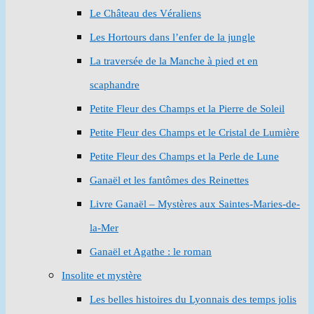
Le Château des Véraliens
Les Hortours dans l’enfer de la jungle
La traversée de la Manche à pied et en
scaphandre
Petite Fleur des Champs et la Pierre de Soleil
Petite Fleur des Champs et le Cristal de Lumière
Petite Fleur des Champs et la Perle de Lune
Ganaël et les fantômes des Reinettes
Livre Ganaël – Mystères aux Saintes-Maries-de-
la-Mer
Ganaël et Agathe : le roman
Insolite et mystère
Les belles histoires du Lyonnais des temps jolis