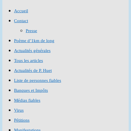
to
Accueil
close
Contact
the
Presse
search
Poème d’1km de long
panel.
Actualités générales
Tous les articles
Actualités de P. Huet
Liste de personnes fiables
Banques et Impôts
Médias fiables
Virus
Pétitions
Manifestations