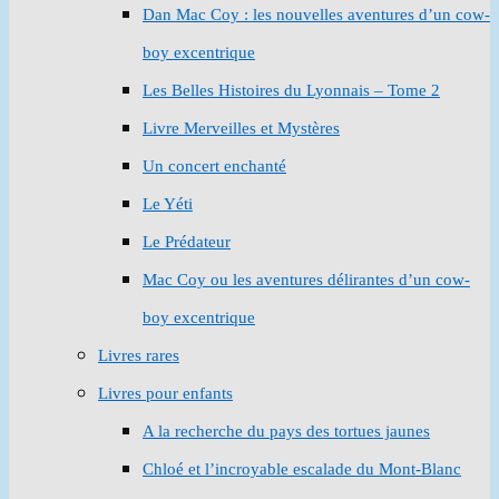
Dan Mac Coy : les nouvelles aventures d’un cow-
boy excentrique
Les Belles Histoires du Lyonnais – Tome 2
Livre Merveilles et Mystères
Un concert enchanté
Le Yéti
Le Prédateur
Mac Coy ou les aventures délirantes d’un cow-
boy excentrique
Livres rares
Livres pour enfants
A la recherche du pays des tortues jaunes
Chloé et l’incroyable escalade du Mont-Blanc