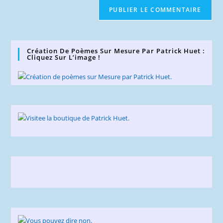
de
comment
votre
site
(facultatif)
Création De Poèmes Sur Mesure Par Patrick Huet :
Cliquez Sur L’image !