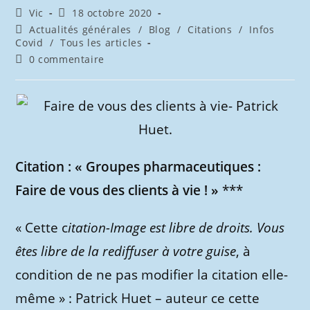
Auteur/autrice
Publication
Vic
18 octobre 2020
de
publiée :
Post
Actualités générales
/
Blog
/
Citations
/
Infos
la
category:
Covid
/
Tous les articles
publication :
Commentaires
0 commentaire
de
la
publication :
Citation : « Groupes pharmaceutiques :
Faire de vous des clients à vie ! »
***
« Cette c
itation-Image est libre de droits. Vous
êtes libre de la rediffuser à votre guise
, à
condition de ne pas modifier la citation elle-
même » : Patrick Huet – auteur ce cette