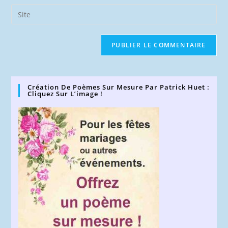
email
Saisir
to
address
l’URL
comment
to
de
comment
votre
site
(facultatif)
Création De Poèmes Sur Mesure Par Patrick Huet :
Cliquez Sur L’image !