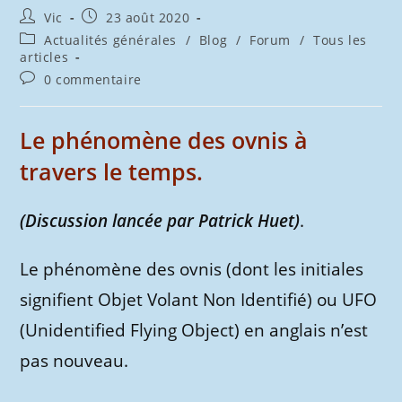
Auteur/autrice
Publication
Vic
23 août 2020
de
publiée :
Post
Actualités générales
/
Blog
/
Forum
/
Tous les
la
category:
articles
publication :
Commentaires
0 commentaire
de
la
publication :
Le phénomène des ovnis à
travers le temps.
(Discussion lancée par Patrick Huet)
.
Le phénomène des ovnis (dont les initiales
signifient Objet Volant Non Identifié) ou UFO
(Unidentified Flying Object) en anglais n’est
pas nouveau.