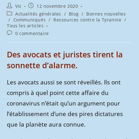
Auteur/autrice
Publication
Vic
12 novembre 2020
de
publiée :
Post
Actualités générales
/
Blog
/
Bonnes nouvelles
la
category:
/
Communiqués
/
Ressources contre la Tyrannie
/
publication :
Tous les articles
Commentaires
0 commentaire
de
la
publication :
Des avocats et juristes tirent la
sonnette d’alarme.
Les avocats aussi se sont réveillés. Ils ont
compris à quel point cette affaire du
coronavirus n’était qu’un argument pour
l’établissement d’une des pires dictatures
que la planète aura connue.