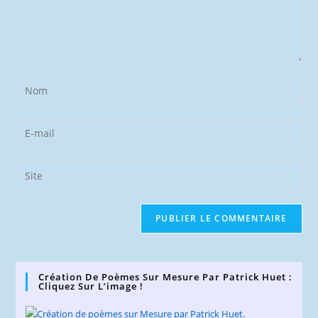
Enter
your
name
Enter
or
your
username
email
Saisir
to
address
l’URL
comment
to
de
comment
votre
site
(facultatif)
Création De Poèmes Sur Mesure Par Patrick Huet :
Cliquez Sur L’image !