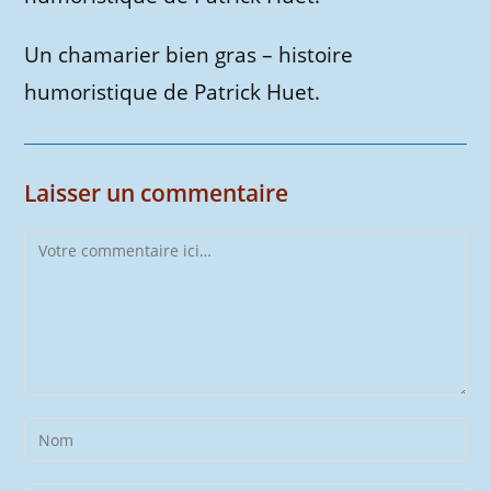
Un chamarier bien gras – histoire
humoristique de Patrick Huet.
Laisser un commentaire
Comment
Enter
your
name