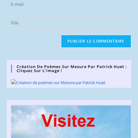
Enter
or
your
username
email
Saisir
to
address
l’URL
comment
to
de
comment
votre
site
(facultatif)
Création De Poèmes Sur Mesure Par Patrick Huet :
Cliquez Sur L’image !