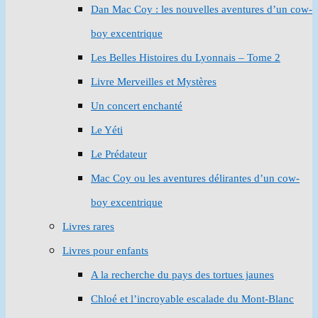
Dan Mac Coy : les nouvelles aventures d’un cow-
boy excentrique
Les Belles Histoires du Lyonnais – Tome 2
Livre Merveilles et Mystères
Un concert enchanté
Le Yéti
Le Prédateur
Mac Coy ou les aventures délirantes d’un cow-
boy excentrique
Livres rares
Livres pour enfants
A la recherche du pays des tortues jaunes
Chloé et l’incroyable escalade du Mont-Blanc