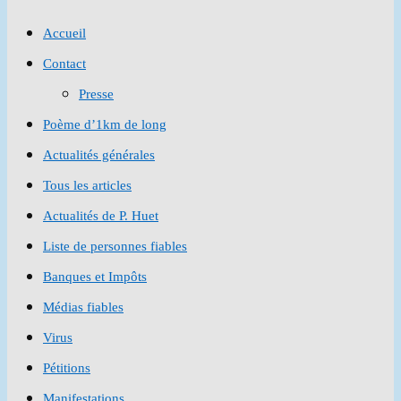
to
Accueil
close
Contact
the
Presse
search
Poème d’1km de long
panel.
Actualités générales
Tous les articles
Actualités de P. Huet
Liste de personnes fiables
Banques et Impôts
Médias fiables
Virus
Pétitions
Manifestations