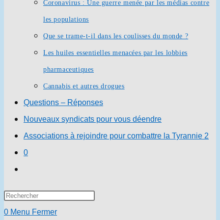
Coronavirus : Une guerre menée par les médias contre
les populations
Que se trame-t-il dans les coulisses du monde ?
Les huiles essentielles menacées par les lobbies
pharmaceutiques
Cannabis et autres drogues
Questions – Réponses
Nouveaux syndicats pour vous déendre
Associations à rejoindre pour combattre la Tyrannie 2
0
Toggle
website
Press
search
Escape
0
Menu
Fermer