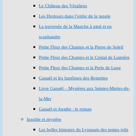
Le Château des Véraliens
Les Hortours dans l’enfer de la jungle
La traversée de la Manche à pied et en
scaphandre
Petite Fleur des Champs et la Pierre de Soleil
Petite Fleur des Champs et le Cristal de Lumière
Petite Fleur des Champs et la Perle de Lune
Ganaël et les fantômes des Reinettes
Livre Ganaël – Mystères aux Saintes-Maries-de-
la-Mer
Ganaël et Agathe : le roman
Insolite et mystère
Les belles histoires du Lyonnais des temps jolis