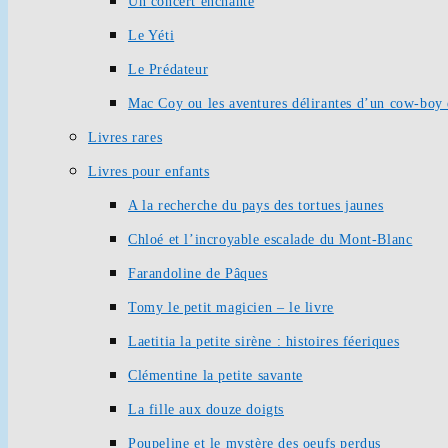
Un concert enchanté
Le Yéti
Le Prédateur
Mac Coy ou les aventures délirantes d’un cow-boy 
Livres rares
Livres pour enfants
A la recherche du pays des tortues jaunes
Chloé et l’incroyable escalade du Mont-Blanc
Farandoline de Pâques
Tomy le petit magicien – le livre
Laetitia la petite sirène : histoires féeriques
Clémentine la petite savante
La fille aux douze doigts
Poupeline et le mystère des oeufs perdus