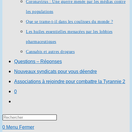
Coronavirus : Une guerre menée par les médias contre
les populations
Que se trame-t-il dans les coulisses du monde ?
Les huiles essentielles menacées par les lobbies
pharmaceutiques
Cannabis et autres drogues
Questions – Réponses
Nouveaux syndicats pour vous déendre
Associations à rejoindre pour combattre la Tyrannie 2
0
Toggle
website
Press
search
Escape
0
Menu
Fermer