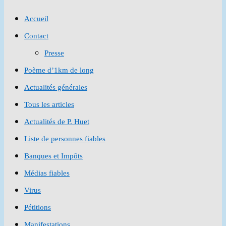
to
Accueil
close
Contact
the
Presse
search
Poème d’1km de long
panel.
Actualités générales
Tous les articles
Actualités de P. Huet
Liste de personnes fiables
Banques et Impôts
Médias fiables
Virus
Pétitions
Manifestations