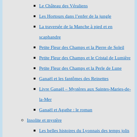
Le Château des Véraliens
Les Hortours dans l’enfer de la jungle
La traversée de la Manche à pied et en
scaphandre
Petite Fleur des Champs et la Pierre de Soleil
Petite Fleur des Champs et le Cristal de Lumière
Petite Fleur des Champs et la Perle de Lune
Ganaël et les fantômes des Reinettes
Livre Ganaël – Mystères aux Saintes-Maries-de-
la-Mer
Ganaël et Agathe : le roman
Insolite et mystère
Les belles histoires du Lyonnais des temps jolis