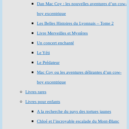
Dan Mac Coy : les nouvelles aventures d’un cow-
boy excentrique
Les Belles Histoires du Lyonnais – Tome 2
Livre Merveilles et Mystères
Un concert enchanté
Le Yéti
Le Prédateur
Mac Coy ou les aventures délirantes d’un cow-
boy excentrique
Livres rares
Livres pour enfants
A la recherche du pays des tortues jaunes
Chloé et l’incroyable escalade du Mont-Blanc