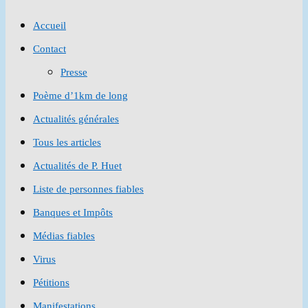
to
Accueil
close
Contact
the
Presse
search
Poème d’1km de long
panel.
Actualités générales
Tous les articles
Actualités de P. Huet
Liste de personnes fiables
Banques et Impôts
Médias fiables
Virus
Pétitions
Manifestations