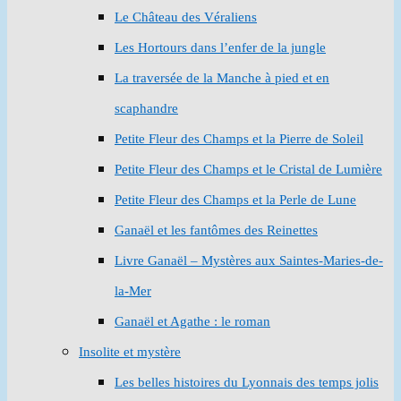
Le Château des Véraliens
Les Hortours dans l’enfer de la jungle
La traversée de la Manche à pied et en
scaphandre
Petite Fleur des Champs et la Pierre de Soleil
Petite Fleur des Champs et le Cristal de Lumière
Petite Fleur des Champs et la Perle de Lune
Ganaël et les fantômes des Reinettes
Livre Ganaël – Mystères aux Saintes-Maries-de-
la-Mer
Ganaël et Agathe : le roman
Insolite et mystère
Les belles histoires du Lyonnais des temps jolis