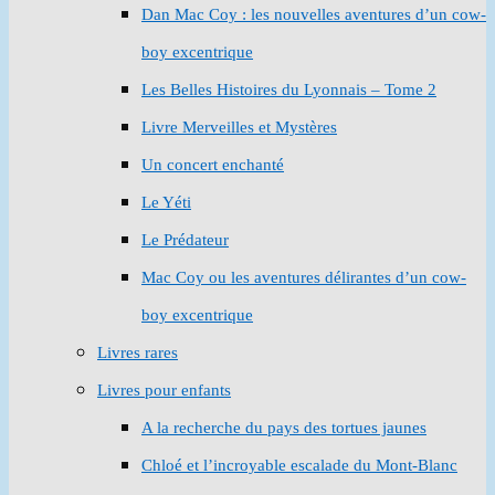
Dan Mac Coy : les nouvelles aventures d’un cow-
boy excentrique
Les Belles Histoires du Lyonnais – Tome 2
Livre Merveilles et Mystères
Un concert enchanté
Le Yéti
Le Prédateur
Mac Coy ou les aventures délirantes d’un cow-
boy excentrique
Livres rares
Livres pour enfants
A la recherche du pays des tortues jaunes
Chloé et l’incroyable escalade du Mont-Blanc