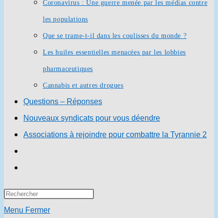
Coronavirus : Une guerre menée par les médias contre
les populations
Que se trame-t-il dans les coulisses du monde ?
Les huiles essentielles menacées par les lobbies
pharmaceutiques
Cannabis et autres drogues
Questions – Réponses
Nouveaux syndicats pour vous déendre
Associations à rejoindre pour combattre la Tyrannie 2
Toggle
website
Press
search
Escape
Menu
Fermer