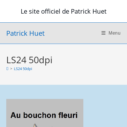
Skip
Le site officiel de Patrick Huet
to
content
Patrick Huet
Menu
LS24 50dpi
>
LS24 50dpi