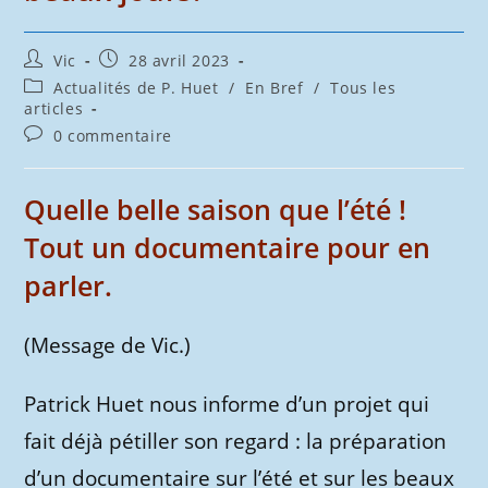
Auteur/autrice
Publication
Vic
28 avril 2023
de
publiée :
Post
Actualités de P. Huet
/
En Bref
/
Tous les
la
category:
articles
publication :
Commentaires
0 commentaire
de
la
publication :
Quelle belle saison que l’été !
Tout un documentaire pour en
parler.
(Message de Vic.)
Patrick Huet nous informe d’un projet qui
fait déjà pétiller son regard : la préparation
d’un documentaire sur l’été et sur les beaux