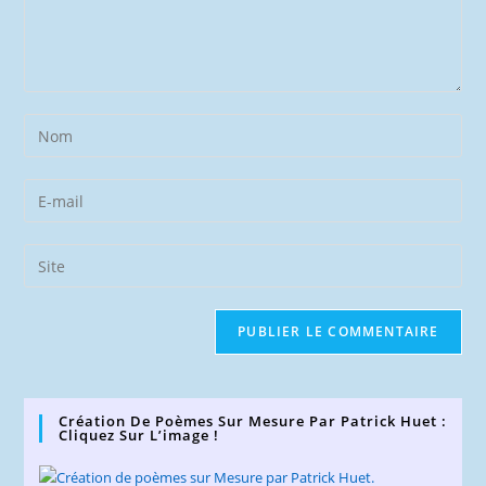
Enter
your
name
Enter
or
your
username
email
Saisir
to
address
l’URL
comment
to
de
comment
votre
site
(facultatif)
Création De Poèmes Sur Mesure Par Patrick Huet :
Cliquez Sur L’image !