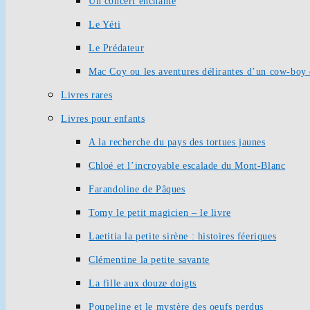
Un concert enchanté
Le Yéti
Le Prédateur
Mac Coy ou les aventures délirantes d’un cow-boy 
Livres rares
Livres pour enfants
A la recherche du pays des tortues jaunes
Chloé et l’incroyable escalade du Mont-Blanc
Farandoline de Pâques
Tomy le petit magicien – le livre
Laetitia la petite sirène : histoires féeriques
Clémentine la petite savante
La fille aux douze doigts
Poupeline et le mystère des oeufs perdus