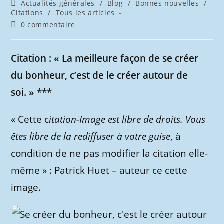
de
publiée :
Post
Actualités générales
/
Blog
/
Bonnes nouvelles
/
la
category:
Citations
/
Tous les articles
publication :
Commentaires
0 commentaire
de
la
publication :
Citation : « La meilleure façon de se créer
du bonheur, c’est de le créer autour de
soi. »
***
« Cette c
itation-Image est libre de droits. Vous
êtes libre de la rediffuser à votre guise
, à
condition de ne pas modifier la citation elle-
même » : Patrick Huet – auteur ce cette
image.